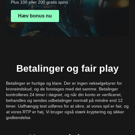
Plus 100 eller 200 gratis spins
Hæv bonus nu
Betalinger og fair play
Betalinger er hurtige og klare. Der er ingen vekselgebyrer for
kroneindskud, og de foretages med det samme. Betalinger
kontrolleres 24 timer i døgnet, og når din konto er verificeret,
behandles og sendes udbetalinger normalt på mindre end 12
timer. Uafhængig test udføres for at sikre, at vores spil er fair, og
at vores RTP er høj. Vi bruger også stærk kryptering og sikker
godkendelse.