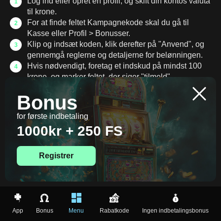
Log ind eller opret en profil, og skift din kontos valuta
til krone.
For at finde feltet Kampagnekode skal du gå til
Kasse eller Profil > Bonusser.
Klip og indsæt koden, klik derefter på "Anvend", og
gennemgå reglerne og detaljerne for belønningen.
Hvis nødvendigt, foretag et indskud på mindst 100
krone, og marker feltet, der siger "tilmeld".
Start de berettigede slots eller borde, og opfyld den
Bonus
angivne omsætning. Normalt er maksimumindsatsen
50 krone pr. runde, og de gratis spins er 1 krone
for første indbetaling
værd hver.
1000kr + 250 FS
I Bonus-sektionen kan du følge omsætning og
udløbsdatoer.
Den resterende bonus bliver automatisk til
Registrer
hævebare midler, når betingelserne er opfyldt.
App
Bonus
Menu
Rabatkode
Ingen indbetalingsbonus