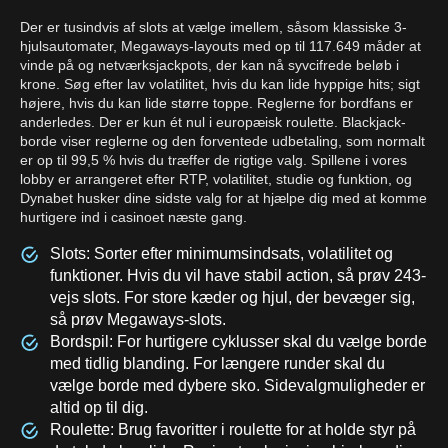
Der er tusindvis af slots at vælge imellem, såsom klassiske 3-
hjulsautomater, Megaways-layouts med op til 117.649 måder at
vinde på og netværksjackpots, der kan nå syvcifrede beløb i
krone. Søg efter lav volatilitet, hvis du kan lide hyppige hits; sigt
højere, hvis du kan lide større toppe. Reglerne for bordfans er
anderledes. Der er kun ét nul i europæisk roulette. Blackjack-
borde viser reglerne og den forventede udbetaling, som normalt
er op til 99,5 % hvis du træffer de rigtige valg. Spillene i vores
lobby er arrangeret efter RTP, volatilitet, studie og funktion, og
Dynabet husker dine sidste valg for at hjælpe dig med at komme
hurtigere ind i casinoet næste gang.
Slots: Sorter efter minimumsindsats, volatilitet og
funktioner. Hvis du vil have stabil action, så prøv 243-
vejs slots. For store kæder og hjul, der bevæger sig,
så prøv Megaways-slots.
Bordspil: For hurtigere cyklusser skal du vælge borde
med tidlig blanding. For længere runder skal du
vælge borde med dybere sko. Sidevalgmuligheder er
altid op til dig.
Roulette: Brug favoritter i roulette for at holde styr på