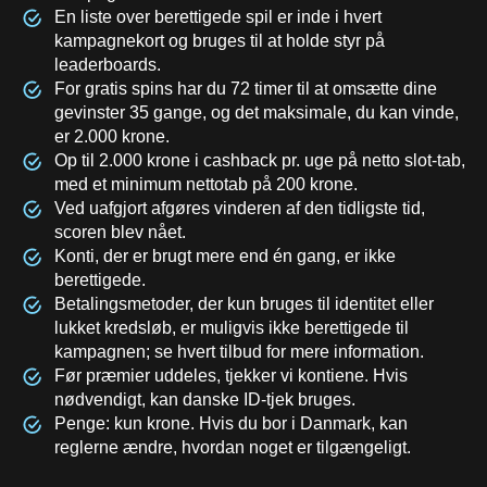
En liste over berettigede spil er inde i hvert
kampagnekort og bruges til at holde styr på
leaderboards.
For gratis spins har du 72 timer til at omsætte dine
gevinster 35 gange, og det maksimale, du kan vinde,
er 2.000 krone.
Op til 2.000 krone i cashback pr. uge på netto slot-tab,
med et minimum nettotab på 200 krone.
Ved uafgjort afgøres vinderen af den tidligste tid,
scoren blev nået.
Konti, der er brugt mere end én gang, er ikke
berettigede.
Betalingsmetoder, der kun bruges til identitet eller
lukket kredsløb, er muligvis ikke berettigede til
kampagnen; se hvert tilbud for mere information.
Før præmier uddeles, tjekker vi kontiene. Hvis
nødvendigt, kan danske ID-tjek bruges.
Penge: kun krone. Hvis du bor i Danmark, kan
reglerne ændre, hvordan noget er tilgængeligt.