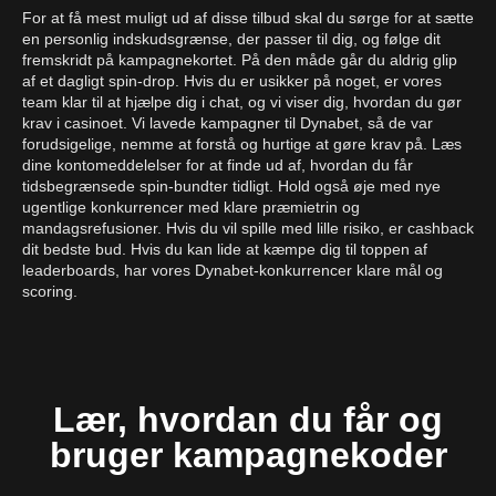
For at få mest muligt ud af disse tilbud skal du sørge for at sætte
en personlig indskudsgrænse, der passer til dig, og følge dit
fremskridt på kampagnekortet. På den måde går du aldrig glip
af et dagligt spin-drop. Hvis du er usikker på noget, er vores
team klar til at hjælpe dig i chat, og vi viser dig, hvordan du gør
krav i casinoet. Vi lavede kampagner til Dynabet, så de var
forudsigelige, nemme at forstå og hurtige at gøre krav på. Læs
dine kontomeddelelser for at finde ud af, hvordan du får
tidsbegrænsede spin-bundter tidligt. Hold også øje med nye
ugentlige konkurrencer med klare præmietrin og
mandagsrefusioner. Hvis du vil spille med lille risiko, er cashback
dit bedste bud. Hvis du kan lide at kæmpe dig til toppen af
leaderboards, har vores Dynabet-konkurrencer klare mål og
scoring.
Lær, hvordan du får og
bruger kampagnekoder