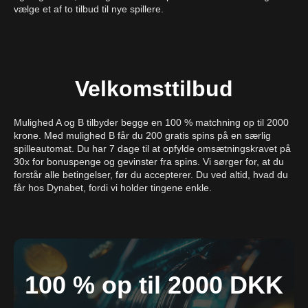
vælge et af to tilbud til nye spillere.
Velkomsttilbud
Mulighed A og B tilbyder begge en 100 % matchning op til 2000
krone. Med mulighed B får du 200 gratis spins på en særlig
spilleautomat. Du har 7 dage til at opfylde omsætningskravet på
30x for bonuspenge og gevinster fra spins. Vi sørger for, at du
forstår alle betingelser, før du accepterer. Du ved altid, hvad du
får hos Dynabet, fordi vi holder tingene enkle.
100 % op til 2000 DKK