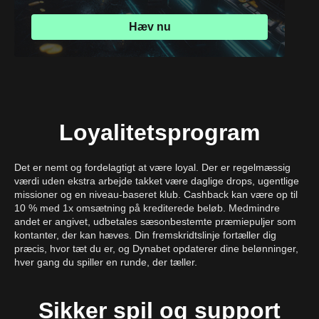
Hæv nu
Loyalitetsprogram
Det er nemt og fordelagtigt at være loyal. Der er regelmæssig
værdi uden ekstra arbejde takket være daglige drops, ugentlige
missioner og en niveau-baseret klub. Cashback kan være op til
10 % med 1x omsætning på krediterede beløb. Medmindre
andet er angivet, udbetales sæsonbestemte præmiepuljer som
kontanter, der kan hæves. Din fremskridtslinje fortæller dig
præcis, hvor tæt du er, og Dynabet opdaterer dine belønninger,
hver gang du spiller en runde, der tæller.
Sikker spil og support