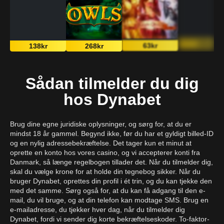
138kr
268kr
63kr
389kr
Sådan tilmelder du dig
hos Dynabet
Brug dine egne juridiske oplysninger, og sørg for, at du er
mindst 18 år gammel. Begynd ikke, før du har et gyldigt billed-ID
og en nylig adressebekræftelse. Det tager kun et minut at
oprette en konto hos vores casino, og vi accepterer konti fra
Danmark, så længe regelbogen tillader det. Når du tilmelder dig,
skal du vælge krone for at holde din tegnebog sikker. Når du
bruger Dynabet, oprettes din profil i ét trin, og du kan tjekke den
med det samme. Sørg også for, at du kan få adgang til den e-
mail, du vil bruge, og at din telefon kan modtage SMS. Brug en
e-mailadresse, du tjekker hver dag, når du tilmelder dig
Dynabet, fordi vi sender dig korte bekræftelseskoder. To-faktor-