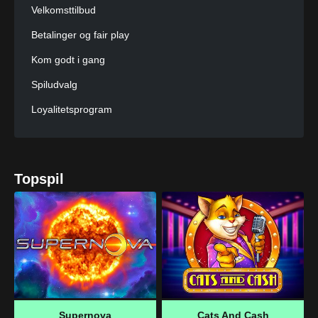
Velkomsttilbud
Betalinger og fair play
Kom godt i gang
Spiludvalg
Loyalitetsprogram
Sikker spil og support
Sådan tilmelder du dig hos Dynabet
Topspil
Sådan opretter du en konto
Dokumentverifikation
Sådan logger du ind
Sådan logger du ind
Fejlfinding
Valg af dine spil
Supernova
Cats And Cash