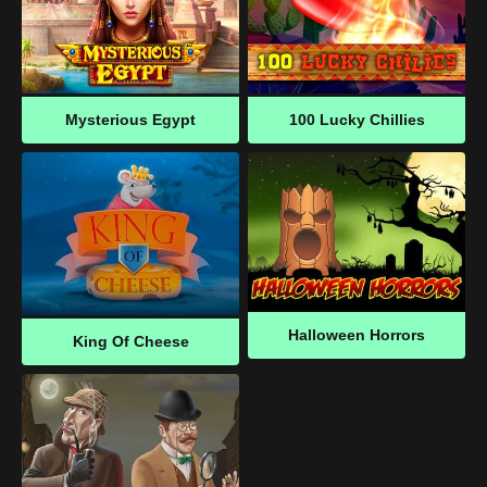
Mysterious Egypt
100 Lucky Chillies
Halloween Horrors
King Of Cheese