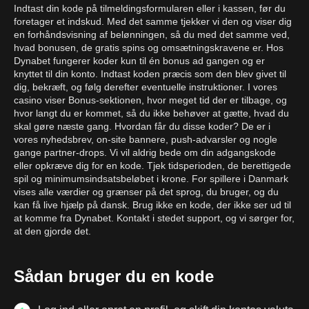
Indtast din kode på tilmeldingsformularen eller i kassen, før du
foretager et indskud. Med det samme tjekker vi den og viser dig
en forhåndsvisning af belønningen, så du med det samme ved,
hvad bonusen, de gratis spins og omsætningskravene er. Hos
Dynabet fungerer koder kun til én bonus ad gangen og er
knyttet til din konto. Indtast koden præcis som den blev givet til
dig, bekræft, og følg derefter eventuelle instruktioner. I vores
casino viser Bonus-sektionen, hvor meget tid der er tilbage, og
hvor langt du er kommet, så du ikke behøver at gætte, hvad du
skal gøre næste gang. Hvordan får du disse koder? De er i
vores nyhedsbrev, on-site bannere, push-advarsler og nogle
gange partner-drops. Vi vil aldrig bede om din adgangskode
eller opkræve dig for en kode. Tjek tidsperioden, de berettigede
spil og minimumsindsatsbeløbet i krone. For spillere i Danmark
vises alle værdier og grænser på det sprog, du bruger, og du
kan få live hjælp på dansk. Brug ikke en kode, der ikke ser ud til
at komme fra Dynabet. Kontakt i stedet support, og vi sørger for,
at den gjorde det.
Sådan bruger du en kode