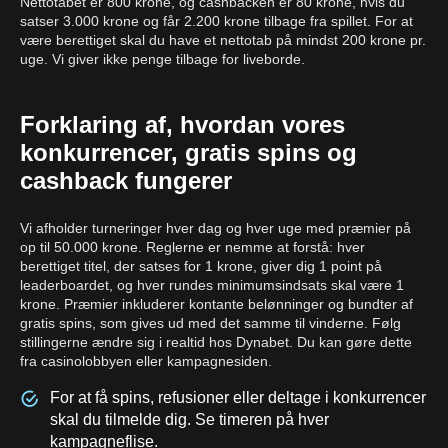
Nettotabet er 800 krone, og cashbacken er 80 krone, hvis du
satser 3.000 krone og får 2.200 krone tilbage fra spillet. For at
være berettiget skal du have et nettotab på mindst 200 krone pr.
uge. Vi giver ikke penge tilbage for liveborde.
Forklaring af, hvordan vores
konkurrencer, gratis spins og
cashback fungerer
Vi afholder turneringer hver dag og hver uge med præmier på
op til 50.000 krone. Reglerne er nemme at forstå: hver
berettiget titel, der satses for 1 krone, giver dig 1 point på
leaderboardet, og hver rundes minimumsindsats skal være 1
krone. Præmier inkluderer kontante belønninger og bundter af
gratis spins, som gives ud med det samme til vinderne. Følg
stillingerne ændre sig i realtid hos Dynabet. Du kan gøre dette
fra casinolobbyen eller kampagnesiden.
For at få spins, refusioner eller deltage i konkurrencer
skal du tilmelde dig. Se timeren på hver
kampagneflise.