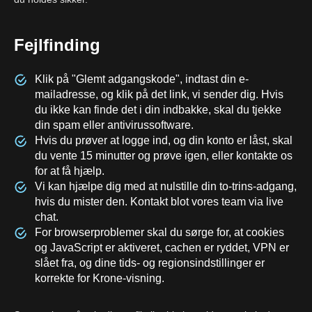
Fejlfinding
Klik på "Glemt adgangskode", indtast din e-
mailadresse, og klik på det link, vi sender dig. Hvis
du ikke kan finde det i din indbakke, skal du tjekke
din spam eller antivirussoftware.
Hvis du prøver at logge ind, og din konto er låst, skal
du vente 15 minutter og prøve igen, eller kontakte os
for at få hjælp.
Vi kan hjælpe dig med at nulstille din to-trins-adgang,
hvis du mister den. Kontakt blot vores team via live
chat.
For browserproblemer skal du sørge for, at cookies
og JavaScript er aktiveret, cachen er ryddet, VPN er
slået fra, og dine tids- og regionsindstillinger er
korrekte for Krone-visning.