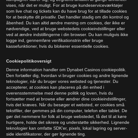
vises, når det er muligt. For at bruge kundeserviceværktøjer
som live chat og tickets kan du have brug for at tillade cookies
for at beskytte dit privatliv. Det handler stadig om din kontrol og
åbenhed. Du kan altid ændre mening om cookies, der ikke er
nødvendige, ved at bruge webstedets cookieindstillinger eller
ved at ændre indstillingerne i din browser. Du kan muligvis ikke
logge ind, gennemføre verifikationstrin eller bruge
kassefunktioner, hvis du blokerer essentielle cookies.
Cookiepolitikoversigt
Denne information handler om Dynabet Casinos cookiepolitik.
Den fortæller dig, hvordan vi bruger cookies og andre lignende
teknologier, når du bruger vores websted og tjenester. Du
accepterer, at cookies kan placeres på din enhed i
overensstemmelse med denne politik og loven, hvis du
fortsætter med at browse eller ændrer dine cookieindstillinger,
hvis det kræves. Når du besøger et websted, er cookies små
tekstfiler, der gemmes på din computer, telefon eller tablet. De
gør det nemmere for folk at bruge webstedet, få det til at køre
hurtigere, holde det sikrere og understøtte sikkerhed. Lignende
teknologier kan omfatte SDK'er, pixels, lokal lagring og server-
side identifikatorer, der gør lignende ting.