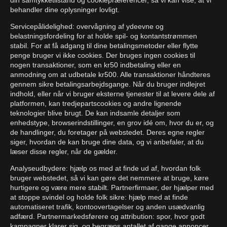
din samtykketilstand og cookiepræferencer, så vi kan vise, at vi
behandler dine oplysninger lovligt.
Servicepålidelighed: overvågning af ydeevne og
belastningsfordeling for at holde spil- og kontantstrømmen
stabil. For at få adgang til dine betalingsmetoder eller flytte
penge bruger vi ikke cookies. Der bruges ingen cookies til
nogen transaktioner, som en kr50 indbetaling eller en
anmodning om at udbetale kr500. Alle transaktioner håndteres
gennem sikre betalingsarbejdsgange. Når du bruger indlejret
indhold, eller når vi bruger eksterne tjenester til at levere dele af
platformen, kan tredjepartscookies og andre lignende
teknologier blive brugt. De kan indsamle detaljer som
enhedstype, browserindstillinger, en grov idé om, hvor du er, og
de handlinger, du foretager på webstedet. Deres egne regler
siger, hvordan de kan bruge dine data, og vi anbefaler, at du
læser disse regler, når de gælder.
Analyseudbydere: hjælp os med at finde ud af, hvordan folk
bruger webstedet, så vi kan gøre det nemmere at bruge, køre
hurtigere og være mere stabilt. Partnerfirmaer, der hjælper med
at stoppe svindel og holde folk sikre: hjælp med at finde
automatiseret trafik, kontoovertagelser og anden usædvanlig
adfærd. Partnermarkedsførere og attribution: spor, hvor godt
kampagner klarer sig, og begræns antallet af gange annoncer