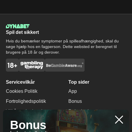
Spil det sikkert
Hvis du bemærker symptomer på spilleafhængighed, skal du
søge hjælp hos en fagperson. Dette websted er beregnet til
brugere på 18 år og derover.
Servicevilkår
Top sider
Cookies Politik
App
Fortrolighedspolitik
Bonus
Vilkår og betingelser
Rabatkode
Bonus
Ansvarligt Spil
Ingen indbetalingsbonus