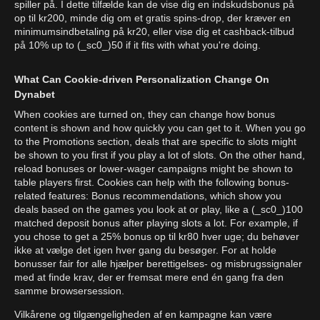
spiller på. I dette tilfælde kan de vise dig en indskudsbonus på
op til kr200, minde dig om et gratis spins-drop, der kræver en
minimumsindbetaling på kr20, eller vise dig et cashback-tilbud
på 10% up to (_sc0_)50 if it fits with what you're doing.
What Can Cookie-driven Personalization Change On
Dynabet
When cookies are turned on, they can change how bonus
content is shown and how quickly you can get to it. When you go
to the Promotions section, deals that are specific to slots might
be shown to you first if you play a lot of slots. On the other hand,
reload bonuses or lower-wager campaigns might be shown to
table players first. Cookies can help with the following bonus-
related features: Bonus recommendations, which show you
deals based on the games you look at or play, like a (_sc0_)100
matched deposit bonus after playing slots a lot. For example, if
you chose to get a 25% bonus op til kr80 hver uge; du behøver
ikke at vælge det igen hver gang du besøger. For at holde
bonusser fair for alle hjælper berettigelses- og misbrugssignaler
med at finde krav, der er fremsat mere end én gang fra den
samme browsersession.
Vilkårene og tilgængeligheden af en kampagne kan være