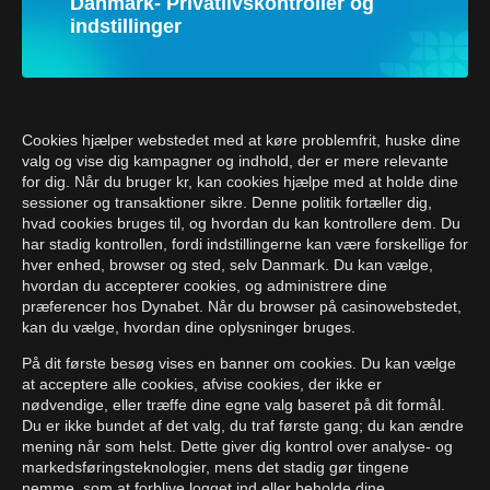
Danmark- Privatlivskontroller og
indstillinger
Cookies hjælper webstedet med at køre problemfrit, huske dine
valg og vise dig kampagner og indhold, der er mere relevante
for dig. Når du bruger kr, kan cookies hjælpe med at holde dine
sessioner og transaktioner sikre. Denne politik fortæller dig,
hvad cookies bruges til, og hvordan du kan kontrollere dem. Du
har stadig kontrollen, fordi indstillingerne kan være forskellige for
hver enhed, browser og sted, selv Danmark. Du kan vælge,
hvordan du accepterer cookies, og administrere dine
præferencer hos Dynabet. Når du browser på casinowebstedet,
kan du vælge, hvordan dine oplysninger bruges.
På dit første besøg vises en banner om cookies. Du kan vælge
at acceptere alle cookies, afvise cookies, der ikke er
nødvendige, eller træffe dine egne valg baseret på dit formål.
Du er ikke bundet af det valg, du traf første gang; du kan ændre
mening når som helst. Dette giver dig kontrol over analyse- og
markedsføringsteknologier, mens det stadig gør tingene
nemme, som at forblive logget ind eller beholde dine