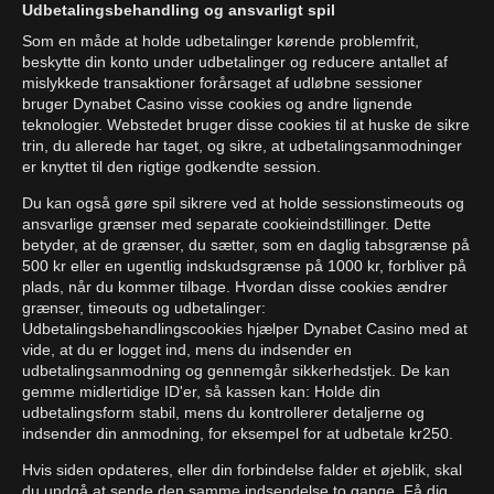
Udbetalingsbehandling og ansvarligt spil
Som en måde at holde udbetalinger kørende problemfrit,
beskytte din konto under udbetalinger og reducere antallet af
mislykkede transaktioner forårsaget af udløbne sessioner
bruger Dynabet Casino visse cookies og andre lignende
teknologier. Webstedet bruger disse cookies til at huske de sikre
trin, du allerede har taget, og sikre, at udbetalingsanmodninger
er knyttet til den rigtige godkendte session.
Du kan også gøre spil sikrere ved at holde sessionstimeouts og
ansvarlige grænser med separate cookieindstillinger. Dette
betyder, at de grænser, du sætter, som en daglig tabsgrænse på
500 kr eller en ugentlig indskudsgrænse på 1000 kr, forbliver på
plads, når du kommer tilbage. Hvordan disse cookies ændrer
grænser, timeouts og udbetalinger:
Udbetalingsbehandlingscookies hjælper Dynabet Casino med at
vide, at du er logget ind, mens du indsender en
udbetalingsanmodning og gennemgår sikkerhedstjek. De kan
gemme midlertidige ID'er, så kassen kan: Holde din
udbetalingsform stabil, mens du kontrollerer detaljerne og
indsender din anmodning, for eksempel for at udbetale kr250.
Hvis siden opdateres, eller din forbindelse falder et øjeblik, skal
du undgå at sende den samme indsendelse to gange. Få dig