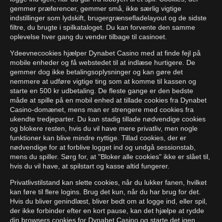
gemmer præferencer, gemmer små, ikke særlig vigtige
indstillinger som lydskift, brugergrænsefladelayout og de sidste
filtre, du brugte i spilkataloget. Du kan forvente den samme
oplevelse hver gang du vender tilbage til casinoet.
Ydeevnecookies hjælper Dynabet Casino med at finde fejl på
mobile enheder og få webstedet til at indlæse hurtigere. De
gemmer dog ikke betalingsoplysninger og kan gøre det
nemmere at udføre vigtige ting som at komme til kassen og
starte en 500 kr udbetaling. De fleste gange er den bedste
måde at spille på en mobil enhed at tillade cookies fra Dynabet
Casino-domænet, mens man er strengere med cookies fra
ukendte tredjeparter. Du kan stadig tillade nødvendige cookies
og blokere resten, hvis du vil have mere privatliv, men nogle
funktioner kan blive mindre nyttige. Tillad cookies, der er
nødvendige for at forblive logget ind og undgå sessionstab,
mens du spiller. Sørg for, at "Bloker alle cookies" ikke er slået til,
hvis du vil have, at spilstart og kasse altid fungerer.
Privatlivstilstand kan slette cookies, når du lukker fanen, hvilket
kan føre til flere logins. Brug det kun, når du har brug for det.
Hvis du bliver genindlæst, bliver bedt om at logge ind, eller spil,
der ikke forbinder efter en kort pause, kan det hjælpe at rydde
din browsers cookies for Dynabet Casino og starte det igen.