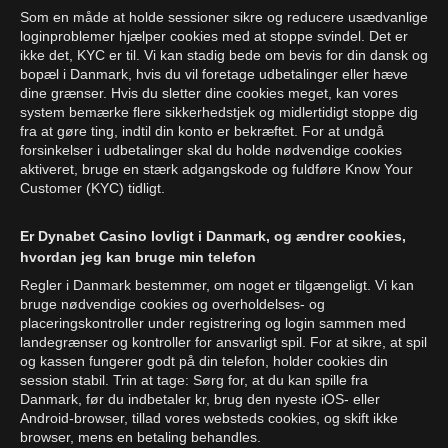
Som en måde at holde sessioner sikre og reducere usædvanlige
loginproblemer hjælper cookies med at stoppe svindel. Det er
ikke det, KYC er til. Vi kan stadig bede om bevis for din dansk og
bopæl i Danmark, hvis du vil foretage udbetalinger eller hæve
dine grænser. Hvis du sletter dine cookies meget, kan vores
system bemærke flere sikkerhedstjek og midlertidigt stoppe dig
fra at gøre ting, indtil din konto er bekræftet. For at undgå
forsinkelser i udbetalinger skal du holde nødvendige cookies
aktiveret, bruge en stærk adgangskode og fuldføre Know Your
Customer (KYC) tidligt.
Er Dynabet Casino lovligt i Danmark, og ændrer cookies,
hvordan jeg kan bruge min telefon
Regler i Danmark bestemmer, om noget er tilgængeligt. Vi kan
bruge nødvendige cookies og overholdelses- og
placeringskontroller under registrering og login sammen med
landegrænser og kontroller for ansvarligt spil. For at sikre, at spil
og kassen fungerer godt på din telefon, holder cookies din
session stabil. Trin at tage: Sørg for, at du kan spille fra
Danmark, før du indbetaler kr, brug den nyeste iOS- eller
Android-browser, tillad vores websteds cookies, og skift ikke
browser, mens en betaling behandles.