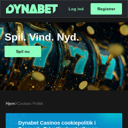
Log ind
Registrer
Spil. Vind. Nyd.
Spil nu
Hjem
Cookies Politik
Dynabet Casinos cookiepolitik i