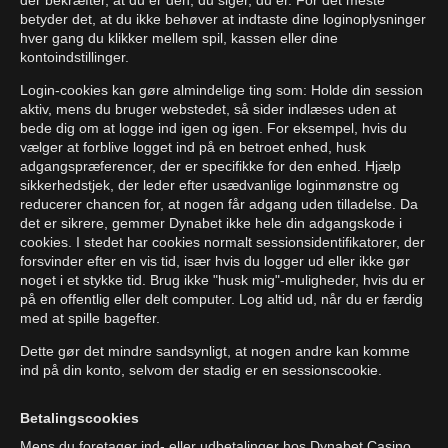
der bekræfter, at du er den, du siger, du er. For det meste
betyder det, at du ikke behøver at indtaste dine loginoplysninger
hver gang du klikker mellem spil, kassen eller dine
kontoindstillinger.
Login-cookies kan gøre almindelige ting som: Holde din session
aktiv, mens du bruger webstedet, så sider indlæses uden at
bede dig om at logge ind igen og igen. For eksempel, hvis du
vælger at forblive logget ind på en betroet enhed, husk
adgangspræferencer, der er specifikke for den enhed. Hjælp
sikkerhedstjek, der leder efter usædvanlige loginmønstre og
reducerer chancen for, at nogen får adgang uden tilladelse. Da
det er sikrere, gemmer Dynabet ikke hele din adgangskode i
cookies. I stedet har cookies normalt sessionsidentifikatorer, der
forsvinder efter en vis tid, især hvis du logger ud eller ikke gør
noget i et stykke tid. Brug ikke "husk mig"-muligheder, hvis du er
på en offentlig eller delt computer. Log altid ud, når du er færdig
med at spille bagefter.
Dette gør det mindre sandsynligt, at nogen andre kan komme
ind på din konto, selvom der stadig er en sessionscookie.
Betalingscookies
Mens du foretager ind- eller udbetalinger hos Dynabet Casino,