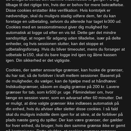
tilbage til det rigtige trin, hvis der er behov for mere bekræftelse.
Disse cookies erstatter ikke verifikation. Hvis kontotjek er
nødvendige, skal du muligvis stadig udføre dem, før du kan
foretage en udbetaling, selvom du allerede har taget kr300 ud.
Cookies med en sessionstimeout giver dig mulighed for
automatisk at logge ud efter en vis tid. Dette gør det mindre
sandsynligt, at nogen får adgang uden tilladelse, især på delte
enheder, og hvis sessionen slutter, kan det stoppe et
udbetalingsforsøg. Hvis du bliver timeoutet, mens du forsøger at
udbetale kr150, skal du bare logge ind igen og åbne kassen
igen. Din sikkerhed er det vigtigste.
Cookies, der sætter ansvarlige grænser, kan huske de grænser,
du har sat, så de forbliver i kraft mellem sessioner. Baseret på
de muligheder, du vælger, kan de hjælpe med at håndhæve:
Indskudsgrænser, såsom en daglig grænse på 200 kr. Lavere
grænser for tab, som kr500 pr. uge. Påmindelser om, hvor
længe en session varer, som en advarsel efter 60 minutter. Det
er muligt, at dine valgte grænser ikke indlæses automatisk på
din enhed, hvis du afviser eller sletter disse cookies. I så fald
skal du muligvis indstille dem igen for at sikre, at de forbliver på
plads næste gang du spiller. Der kan være grænser, der gælder
for hver enhed, du bruger, hvis den samme grænse ikke er gemt