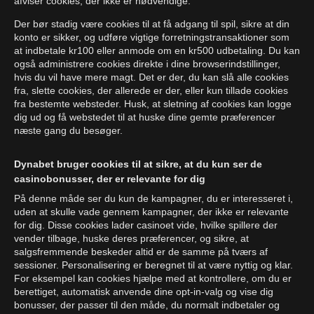
afviser cookies, der ikke er nødvendige.
Der bør stadig være cookies til at få adgang til spil, sikre at din
konto er sikker, og udføre vigtige forretningstransaktioner som
at indbetale kr100 eller anmode om en kr500 udbetaling. Du kan
også administrere cookies direkte i dine browserindstillinger,
hvis du vil have mere magt. Det er der, du kan slå alle cookies
fra, slette cookies, der allerede er der, eller kun tillade cookies
fra bestemte websteder. Husk, at sletning af cookies kan logge
dig ud og få webstedet til at huske dine gemte præferencer
næste gang du besøger.
Dynabet bruger cookies til at sikre, at du kun ser de
casinobonusser, der er relevante for dig
På denne måde ser du kun de kampagner, du er interesseret i,
uden at skulle vade gennem kampagner, der ikke er relevante
for dig. Disse cookies lader casinoet vide, hvilke spillere der
vender tilbage, huske deres præferencer, og sikre, at
salgsfremmende beskeder altid er de samme på tværs af
sessioner. Personalisering er beregnet til at være nyttig og klar.
For eksempel kan cookies hjælpe med at kontrollere, om du er
berettiget, automatisk anvende dine opt-in-valg og vise dig
bonusser, der passer til den måde, du normalt indbetaler og