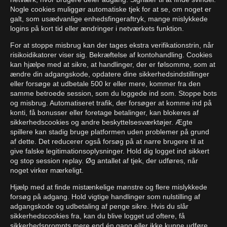
Nogle cookies muliggør automatiske tjek for at se, om noget er
galt, som usædvanlige enhedsfingeraftryk, mange mislykkede
logins på kort tid eller ændringer i netværkets funktion.
For at stoppe misbrug kan der tages ekstra verifikationstrin, når
risikoidikatorer viser sig. Bekræftelse af kontohandling. Cookies
kan hjælpe med at sikre, at handlinger, der er følsomme, som at
ændre din adgangskode, opdatere dine sikkerhedsindstillinger
eller forsøge at udbetale 500 kr eller mere, kommer fra den
samme betroede session, som du loggede ind som. Stoppe bots
og misbrug. Automatiseret trafik, der forsøger at komme ind på
konti, få bonusser eller foretage betalinger, kan blokeres af
sikkerhedscookies og andre beskyttelsesværktøjer. Ægte
spillere kan stadig bruge platformen uden problemer på grund
af dette. Det reducerer også forsøg på at narre brugere til at
give falske legitimationsoplysninger. Hold dig logget ind sikkert
og stop session replay. Øg antallet af tjek, der udføres, når
noget virker mærkeligt.
Hjælp med at finde mistænkelige mønstre og flere mislykkede
forsøg på adgang. Hold vigtige handlinger som nulstilling af
adgangskode og udbetaling af penge sikre. Hvis du slår
sikkerhedscookies fra, kan du blive logget ud oftere, få
sikkerhedsprompts mere end én gang eller ikke kunne udføre