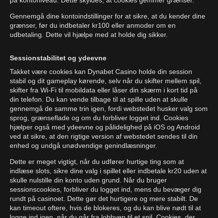
på kontoniveau. Dette skyldes, at cookies gemmer grænser.
Gennemgå dine kontoindstillinger for at sikre, at du kender dine
grænser, før du indbetaler kr100 eller anmoder om en
udbetaling. Dette vil hjælpe med at holde dig sikker.
Sessionstabilitet og ydeevne
Takket være cookies kan Dynabet Casino holde din session
stabil og dit gameplay kørende, selv når du skifter mellem spil,
skifter fra Wi-Fi til mobildata eller låser din skærm i kort tid på
din telefon. Du kan vende tilbage til at spille uden at skulle
gennemgå de samme trin igen, fordi webstedet husker valg som
sprog, grænseflade og om du forbliver logget ind. Cookies
hjælper også med ydeevne og pålidelighed på iOS og Android
ved at sikre, at den rigtige version af webstedet sendes til din
enhed og undgå unødvendige genindlæsninger.
Dette er meget vigtigt, når du udfører hurtige ting som at
indlæse slots, sikre dine valg i spillet eller indbetale kr20 uden at
skulle nulstille din konto uden grund. Når du bruger
sessionscookies, forbliver du logget ind, mens du bevæger dig
rundt på casinoet. Dette gør det hurtigere og mere stabilt. De
kan timeout oftere, hvis de blokeres, og du kan blive nødt til at
logge ind igen, når du går fra lobbyen til et spil. Cookies, der