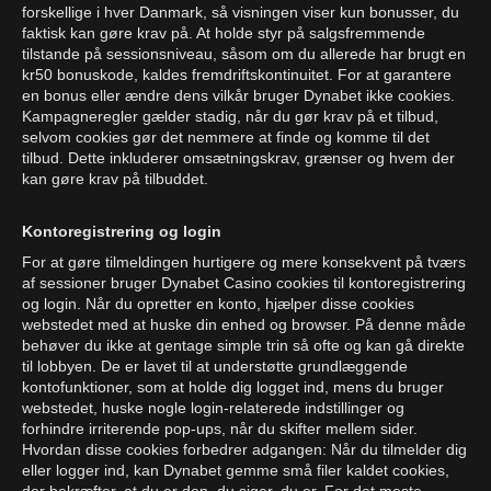
forskellige i hver Danmark, så visningen viser kun bonusser, du
faktisk kan gøre krav på. At holde styr på salgsfremmende
tilstande på sessionsniveau, såsom om du allerede har brugt en
kr50 bonuskode, kaldes fremdriftskontinuitet. For at garantere
en bonus eller ændre dens vilkår bruger Dynabet ikke cookies.
Kampagneregler gælder stadig, når du gør krav på et tilbud,
selvom cookies gør det nemmere at finde og komme til det
tilbud. Dette inkluderer omsætningskrav, grænser og hvem der
kan gøre krav på tilbuddet.
Kontoregistrering og login
For at gøre tilmeldingen hurtigere og mere konsekvent på tværs
af sessioner bruger Dynabet Casino cookies til kontoregistrering
og login. Når du opretter en konto, hjælper disse cookies
webstedet med at huske din enhed og browser. På denne måde
behøver du ikke at gentage simple trin så ofte og kan gå direkte
til lobbyen. De er lavet til at understøtte grundlæggende
kontofunktioner, som at holde dig logget ind, mens du bruger
webstedet, huske nogle login-relaterede indstillinger og
forhindre irriterende pop-ups, når du skifter mellem sider.
Hvordan disse cookies forbedrer adgangen: Når du tilmelder dig
eller logger ind, kan Dynabet gemme små filer kaldet cookies,