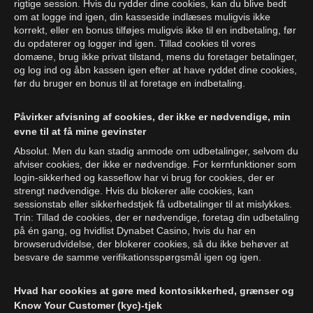
rigtige session. Hvis du rydder dine cookies, kan du blive bedt
om at logge ind igen, din kasseside indlæses muligvis ikke
korrekt, eller en bonus tilføjes muligvis ikke til en indbetaling, før
du opdaterer og logger ind igen. Tillad cookies til vores
domæne, brug ikke privat tilstand, mens du foretager betalinger,
og log ind og åbn kassen igen efter at have ryddet dine cookies,
før du bruger en bonus til at foretage en indbetaling.
Påvirker afvisning af cookies, der ikke er nødvendige, min
evne til at få mine gevinster
Absolut. Men du kan stadig anmode om udbetalinger, selvom du
afviser cookies, der ikke er nødvendige. For kernfunktioner som
login-sikkerhed og kasseflow har vi brug for cookies, der er
strengt nødvendige. Hvis du blokerer alle cookies, kan
sessionstab eller sikkerhedstjek få udbetalinger til at mislykkes.
Trin: Tillad de cookies, der er nødvendige, foretag din udbetaling
på én gang, og hvidlist Dynabet Casino, hvis du har en
browserudvidelse, der blokerer cookies, så du ikke behøver at
besvare de samme verifikationsspørgsmål igen og igen.
Hvad har cookies at gøre med kontosikkerhed, grænser og
Know Your Customer (kyc)-tjek