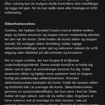
Efter rydning kan du muligvis skulle kontrollere dine indstillinger
og logge ind igen, før du kan spille mere eller foretage en kr50
indbetaling.
Sikkerhedscookies
Cookies, der hjælper Dynabet Casino med at skelne mellem
ægte og falske sessioner og stoppe enhver mistænkelig aktivitet,
før den når din konto. Dette holder din konto sikker og stopper
svindel. De muliggør sikker tilmelding, holder vigtige
sikkerhedsindstillinger under spil og reducerer risikoen for at få
adgang uden tilladelse på alle enheder og browsere.
Der er ingen cookies, der kan bruges til at tilpasse
underholdningsindhold. Deres eneste formål er at holde dig
sikker ved at sikre, at anmodninger kommer fra dig, holde
sessionen sikker og hjælpe vores systemer med at reagere
hurtigt på usædvanlige adfærdsmønstre. Hvordan
sikkerhedscookies beskytter din konto: holde din session sikker
og forhindre folk i at overtage din konto. Sikkerhedscookies
gemmer en sessionsidentifikator, der kun varer i kort tid. Dette
holder dit login sikkert, selv når du skifter sider. Angribere vil
have sværere ved at overtage en aktiv session, især på
netværk, hvor brugere deler adgang. Signaler til at finde svindel.