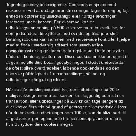
Tegnebogsbeskyttelsessignaler: Cookies kan hjælpe med
risikoscore ved at opdage mønstre som gentagne forsøg og fejl,
enheden opfører sig usædvanligt, eller hurtige ændringer
foretages under kassen. For eksempel kan en
udbetalingsanmodning på 500 kr kræve mere bekræftelse, før
den godkendes. Beskyttelse mod svindel og tilbageførsler:
Betalingscookies kan sammen med server-side kontroller hjælpe
med at finde usædvanlig adfærd som usædvanlige
navigationsstier og gentagne betalingsforsøg. Dette beskytter
både din konto og platformen. Disse cookies er ikke beregnet til
at gemme alle dine betalingsoplysninger. I stedet understøtter
de oftest sikre overdragelser, løbende godkendelse og den
tekniske pålidelighed af kassehandlinger, så ind- og
udbetalinger går glat og sikkert.
Når du slår betalingscookies fra, kan indbetalinger på 20 kr
muligvis ikke gennemføres, kassen kan logge dig ud midt i en
transaktion, eller udbetalinger på 200 kr kan tage længere tid
eller kræve flere trin på grund af gentagne sikkerhedstjek. Især
når du bekræfter udbetalinger som 100 kr, kan du blive nødt til
at godkende igen og indtaste transaktionsoplysninger oftere,
hvis du rydder dine cookies meget.