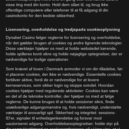
visse ting med din konto. Hold dem slået til, og brug ikke
offentlige computere eller telefoner til at få adgang til din
casinokonto for den bedste sikkerhed.
Licensering, overholdelse og tredjeparts cookieoplysning
Dynabet Casino følger reglerne for licensering og overholdelse,
når det gælder brugen af cookies og andre lignende teknologier.
Disse værktøjer hjælper os med at holde webstedet kørende,
holde spilleres konti sikre og holde nøjagtige optegnelser, der er
nødvendige for lovlige operationer.
Som krævet af loven i Danmark anmoder vi om din tilladelse, før
vi placerer cookies, der ikke er nødvendige. Essentielle cookies
forbliver aktive, fordi de er nødvendige for at levere
kerneservices, som sikker login og stoppe svindel. Hvordan
cookies hjælper med regulerede aktiviteter: Cookies kan være
en del af de tekniske kontroller, der hjælper os med at følge
reglerne. De kunne bruges til at holde sessioner sikre, finde
usædvanlige adgangsmønstre og, hvis nødvendigt, understøtte
værktøjer til ansvarligt spil. Sikkerhed og integritet: sessions-
ID'er, signaler til enhedsgenkendelse og forsvar mod
uautoriseret adgang. Overholdelsesoptegnelser: holde styr på