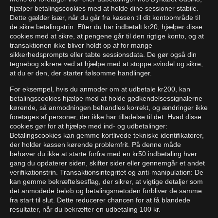
hjælper betalingscookies med at holde dine sessioner stabile.
Dette gælder især, når du går fra kassen til dit kontoområde til
de sikre betalingstrin. Efter du har indbetalt kr20, hjælper disse
cookies med at sikre, at pengene går til den rigtige konto, og at
transaktionen ikke bliver holdt op af for mange
sikkerhedsprompts eller tabte sessionsdata. De gør også din
tegnebog sikrere ved at hjælpe med at stoppe svindel og sikre,
at du er den, der starter følsomme handlinger.
For eksempel, hvis du anmoder om at udbetale kr200, kan
betalingscookies hjælpe med at holde godkendelsessignalerne
kørende, så anmodningen behandles korrekt, og ændringer ikke
foretages af personer, der ikke har tilladelse til det. Hvad disse
cookies gør for at hjælpe med ind- og udbetalinger:
Betalingscookies kan gemme kortlivede tekniske identifikatorer,
der holder kassen kørende problemfrit. På denne måde
behøver du ikke at starte forfra med en kr50 indbetaling hver
gang du opdaterer siden, skifter sider eller gennemgår et andet
verifikationstrin. Transaktionsintegritet og anti-manipulation: De
kan gemme bekræftelsesflag, der sikrer, at vigtige detaljer som
det anmodede beløb og betalingsmetoden forbliver de samme
fra start til slut. Dette reducerer chancen for at få blandede
resultater, når du bekræfter en udbetaling 100 kr.